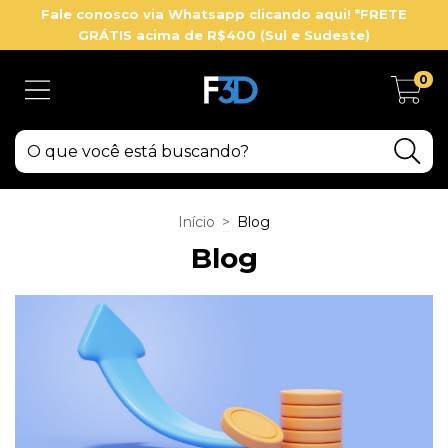
Fale conosco via Whatsapp clicando aqui! *FRETE
GRÁTIS acima de R$400 (Sul e Sudeste)
0
Início
>
Blog
Blog