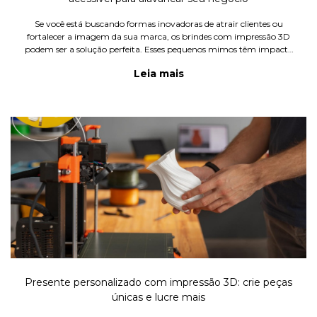
Se você está buscando formas inovadoras de atrair clientes ou
fortalecer a imagem da sua marca, os brindes com impressão 3D
podem ser a solução perfeita. Esses pequenos mimos têm impacto
no marketing, criando conexões emocionais com o público e
Leia mais
aumen
Presente personalizado com impressão 3D: crie peças
únicas e lucre mais