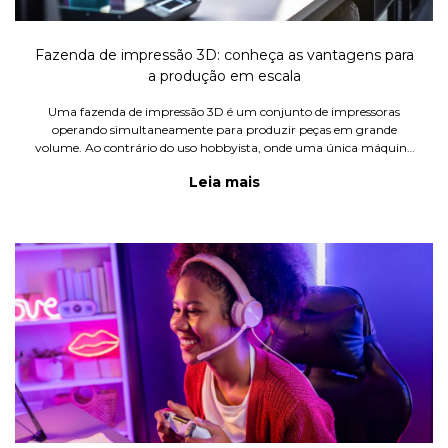
Fazenda de impressão 3D: conheça as vantagens para
a produção em escala
Uma fazenda de impressão 3D é um conjunto de impressoras
operando simultaneamente para produzir peças em grande
volume. Ao contrário do uso hobbyista, onde uma única máquina
trabalha para projetos pessoais, a fazenda é estruturada como um
Leia mais
negócio rea